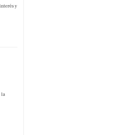
nterés y
 la