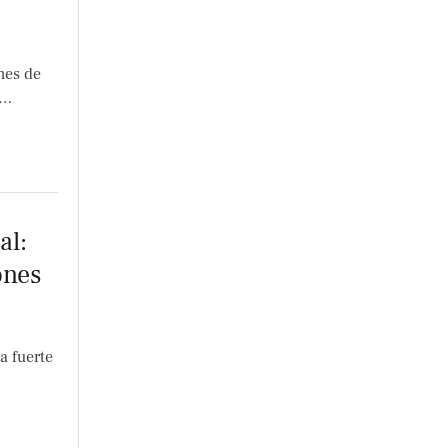
nes de
 …
al:
ones
a fuerte