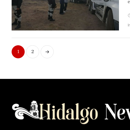
e
I
1
2