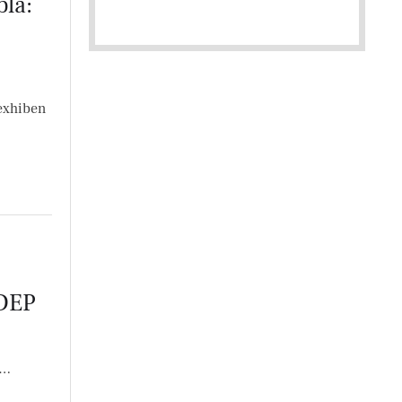
la:
exhiben
UDEP
 …