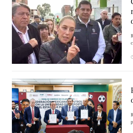
R
c
R
p