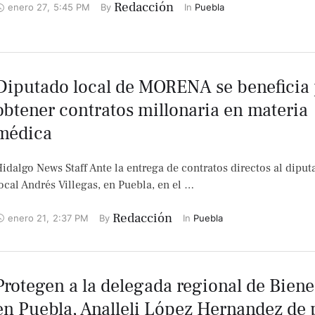
Redacción
enero 27
,
5:45 PM
By 
In 
Puebla
Diputado local de MORENA se beneficia
obtener contratos millonaria en materia
médica
idalgo News Staff Ante la entrega de contratos directos al diput
ocal Andrés Villegas, en Puebla, en el …
Redacción
enero 21
,
2:37 PM
By 
In 
Puebla
Protegen a la delegada regional de Biene
en Puebla, Analleli López Hernandez de 