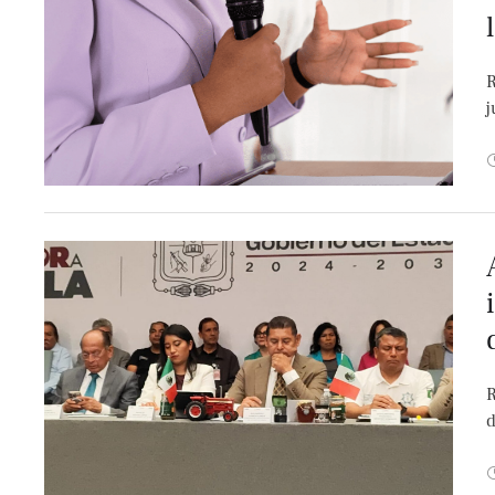
R
j
R
d