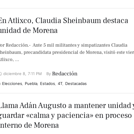
En Atlixco, Claudia Sheinbaum destaca
unidad de Morena
or Redacción.- Ante 5 mil militantes y simpatizantes Claudia
heinbaum, precandidata presidencial de Morena, visitó este vie
tlixco, …
Redacción
diciembre 8
,
7:11 PM
By 
n 
Elecciones
,
Puebla
,
Estados
,
4T
,
Destacadas
Llama Adán Augusto a mantener unidad 
guardar «calma y paciencia» en proceso
interno de Morena