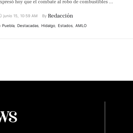
xpresó hoy que el combate al robo de combustibles …
Redacción
junio 15
,
10:59 AM
By 
n 
Puebla
,
Destacadas
,
Hidalgo
,
Estados
,
AMLO