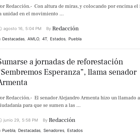
or Redacción.- Con altura de miras, y colocando por encima el i
a unidad en el movimiento …
Redacción
agosto 16
,
5:04 PM
By 
n 
Destacadas
,
AMLO
,
4T
,
Estados
,
Puebla
Sumarse a jornadas de reforestación
“Sembremos Esperanza”, llama senador
Armenta
or Redacción.- El senador Alejandro Armenta hizo un llamado a
iudadanía para que se sumen a las …
Redacción
junio 29
,
5:58 PM
By 
n 
Puebla
,
Destacadas
,
Senadores
,
Estados