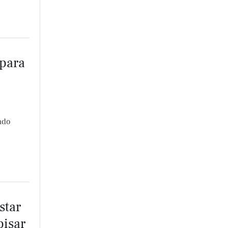
 para
ado
star
pisar