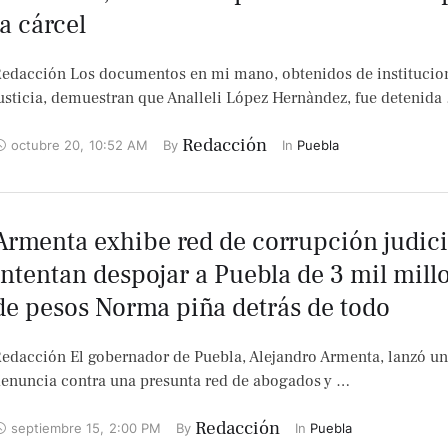
la cárcel
edacción Los documentos en mi mano, obtenidos de institucio
usticia, demuestran que Analleli López Hernàndez, fue detenida
Redacción
octubre 20
,
10:52 AM
By 
In 
Puebla
Armenta exhibe red de corrupción judici
intentan despojar a Puebla de 3 mil mill
de pesos Norma piña detrás de todo
edacción El gobernador de Puebla, Alejandro Armenta, lanzó un
enuncia contra una presunta red de abogados y …
Redacción
septiembre 15
,
2:00 PM
By 
In 
Puebla