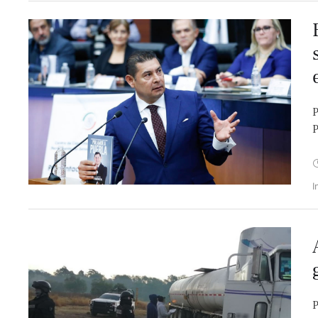
P
P
I
P