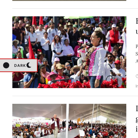
P
S
A
DARK
I