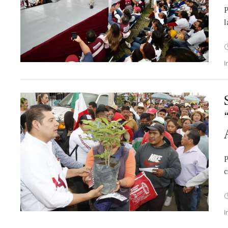
P
l
I
P
c
I