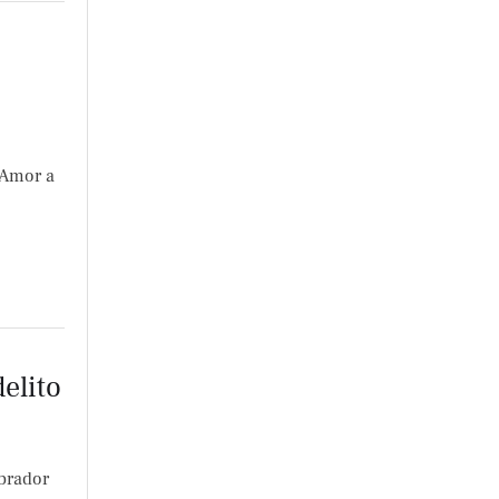
 Amor a
elito
brador