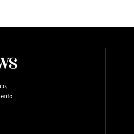
co,
mento