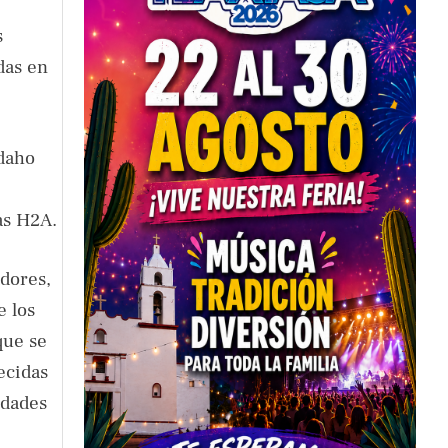
s
das en
Idaho
as H2A.
adores,
e los
que se
ecidas
idades