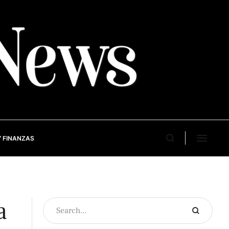
 FINANZAS
a