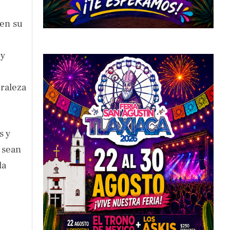
 en su
 y
uraleza
s y
 sean
la